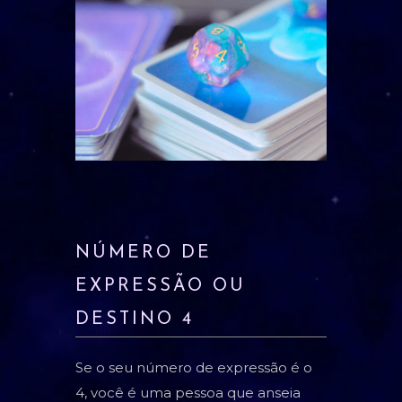
TAROT
BARALHO CIGANO
CARTOMANCIA
BARALHO VOVÓ CIGANA
RUNAS NÓRDICAS
RUNAS DE BRUXA
GRIMÓRIO
NÚMERO DE
EXPRESSÃO OU
DESTINO 4
Se o seu número de expressão é o
4, você é uma pessoa que anseia