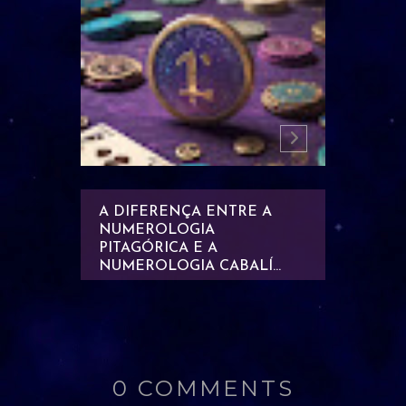
HA
A DIFERENÇA ENTRE A
NUMER
ANDO A
NUMEROLOGIA
IMÓVEL
SCUBRA
PITAGÓRICA E A
DE CA
NUMEROLOGIA CABALÍ...
0 COMMENTS