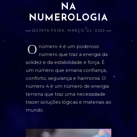
NA
ATRAÇÃO E AMOR PRÓPRIO
NUMEROLOGIA
BANIMENTO
QUINTA-FEIRA, MARÇO 03, 2022
CLARIVIDÊNCIA
O
ESTUDOS E RELACIONADOS
número 4 é um poderoso
número que traz a energia da
DINHEIRO
solidez e da estabilidade e força. É
LIMPEZA
um número que emana confiança,
conforto, segurança e harmonia. O
PROSPERIDADE
número 4 é um número de energia
terrena que traz uma necessidade
PROTEÇÃO
trazer soluções lógicas e materiais ao
SAÚDE
mundo.
ORÁCULOS