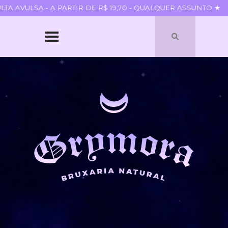
 AVULSA - A PARTIR DE R$ 19,70 - QUALQUER ASSUNTO ★
HOME
SOBRE
QUEM SOU
PARCERIAS
BLOGROLL
TERMOS