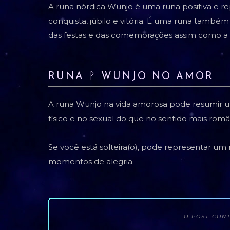
A runa nórdica Wunjo é uma runa positiva e r
conquista, júbilo e vitória. É uma runa també
das festas e das comemorações assim como a se
RUNA ᚹ WUNJO NO AMOR
A runa Wunjo na vida amorosa pode resumir u
físico e no sexual do que no sentido mais româ
Se você está solteira(o), pode representar um
momentos de alegria.
O POST CONT