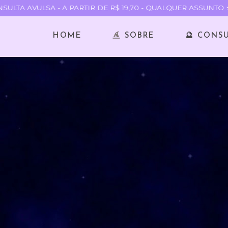
LTA AVULSA - A PARTIR DE R$ 19,70 - QUALQUER ASSUNTO ★
HOME
SOBRE
🔮 CONS