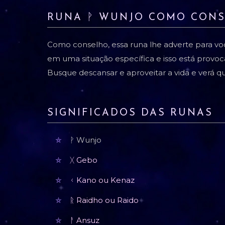
RUNA ᚹ WUNJO COMO CON
Como conselho, essa runa lhe adverte para v
em uma situação específica e isso está provo
Busque descansar e aproveitar a vida e verá q
SIGNIFICADOS DAS RUNAS
ᚹ Wunjo
ᚷ Gebo
ᚲ Kano ou Kenaz
ᚱ Raidho ou Raido
ᚨ Ansuz