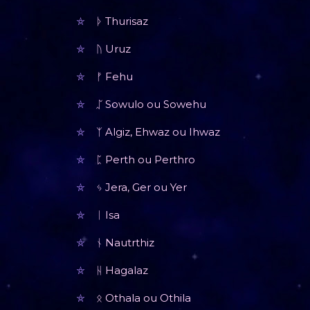
ᚦ Thurisaz
ᚢ Uruz
ᚠ Fehu
ᛢ Sowulo ou Sowehu
ᛉ Algiz, Ehwaz ou Ihwaz
ᛈ Perth ou Perthro
ᛃ Jera, Ger ou Yer
ᛁ Isa
ᚾ Nautrthiz
ᚺ Hagalaz
ᛟ Othala ou Othila