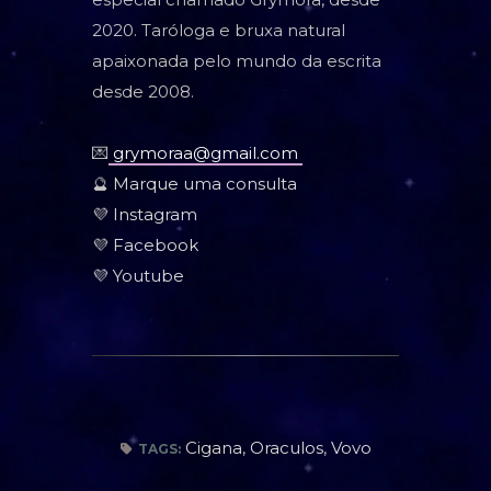
2020. Taróloga e bruxa natural
apaixonada pelo mundo da escrita
desde 2008.
💌
grymoraa@gmail.com
🔮
Marque uma consulta
💜
Instagram
💜
Facebook
💜
Youtube
Cigana
,
Oraculos
,
Vovo
TAGS: