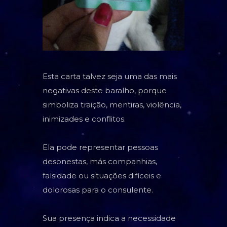
TAROT
BARALHO CIGANO
CARTOMANCIA
BARALHO VOVÓ CIGANA
Esta carta talvez seja uma das mais
negativas deste baralho, porque
RUNAS NÓRDICAS
simboliza traição, mentiras, violência,
RUNAS DE BRUXA
inimizades e conflitos.
GRIMÓRIO
Ela pode representar pessoas
desonestas, más companhias,
falsidade ou situações difíceis e
dolorosas para o consulente.
Sua presença indica a necessidade