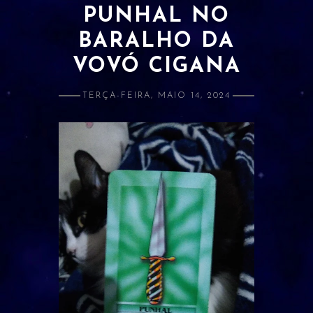
PUNHAL NO
ATRAÇÃO E AMOR PRÓPRIO
BARALHO DA
BANIMENTO
VOVÓ CIGANA
CLARIVIDÊNCIA
TERÇA-FEIRA, MAIO 14, 2024
ESTUDOS E RELACIONADOS
DINHEIRO
LIMPEZA
PROSPERIDADE
PROTEÇÃO
SAÚDE
ORÁCULOS