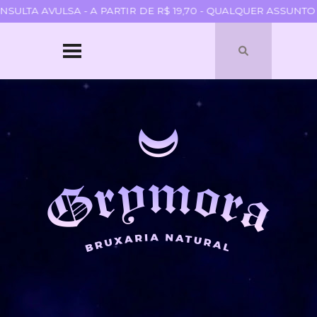
LTA AVULSA - A PARTIR DE R$ 19,70 - QUALQUER ASSUNTO ★
HOME
SOBRE
QUEM SOU
PARCERIAS
BLOGROLL
TERMOS