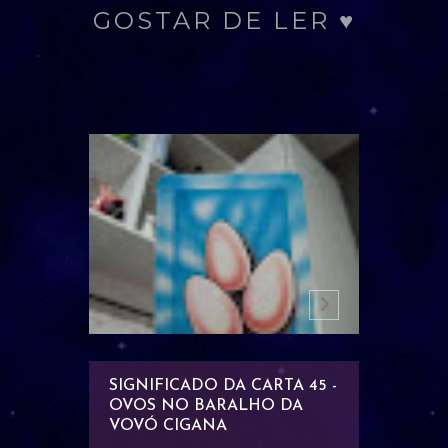
GOSTAR DE LER ♥
RTA
SIGNIFICADO DA CARTA 45 -
SIGNIF
 OUROS
OVOS NO BARALHO DA
MULHE
ARA...
VOVÓ CIGANA
CRUZAD