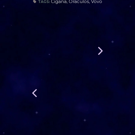
Cigana
,
Oraculos
,
Vovo
TAGS: