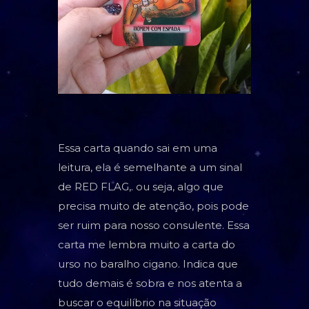
TAROT
BARALHO CIGANO
CARTOMANCIA
BARALHO VOVÓ CIGANA
RUNAS NÓRDICAS
Essa carta quando sai em uma
RUNAS DE BRUXA
leitura, ela é semelhante a um sinal
de RED FLAG,. ou seja, algo que
GRIMÓRIO
precisa muito de atenção, pois pode
ser ruim para nosso consulente. Essa
carta me lembra muito a carta do
urso no baralho cigano. Indica que
tudo demais é sobra e nos atenta a
buscar o equilíbrio na situação