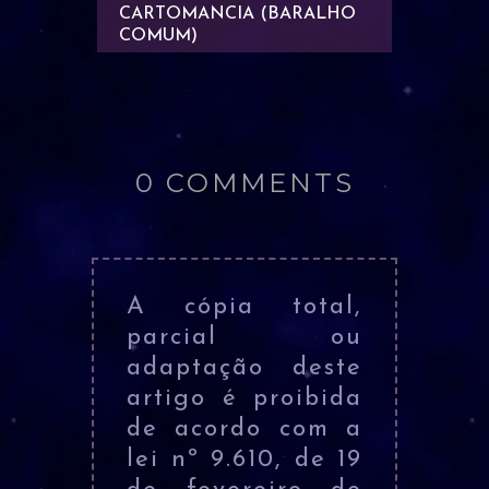
RALHO
CARTOMANCIA (BARALHO
CARTO
COMUM)
COMU..
0 COMMENTS
A cópia total,
parcial ou
adaptação deste
artigo é proibida
de acordo com a
lei nº 9.610, de 19