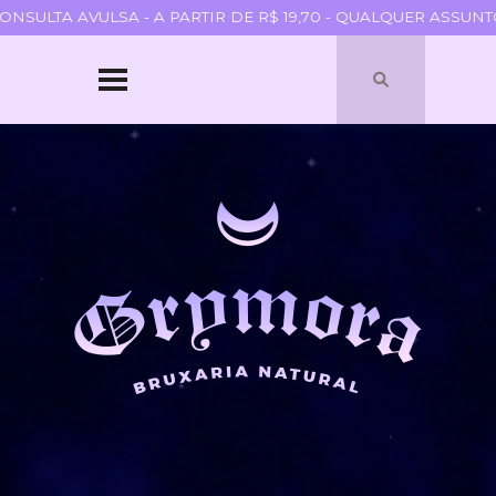
SULTA AVULSA - A PARTIR DE R$ 19,70 - QUALQUER ASSUNTO 
HOME
SOBRE
QUEM SOU
PARCERIAS
BLOGROLL
TERMOS