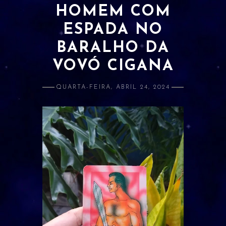
HOMEM COM
ATRAÇÃO E AMOR PRÓPRIO
ESPADA NO
BANIMENTO
BARALHO DA
CLARIVIDÊNCIA
VOVÓ CIGANA
ESTUDOS E RELACIONADOS
QUARTA-FEIRA, ABRIL 24, 2024
DINHEIRO
LIMPEZA
PROSPERIDADE
PROTEÇÃO
SAÚDE
ORÁCULOS