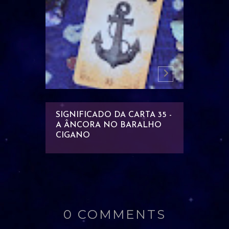
AR COM
SIGNIFICADO DA CARTA 35 -
SIGNIF
A ÂNCORA NO BARALHO
OS PE
ANTE
CIGANO
CIGAN
0 COMMENTS