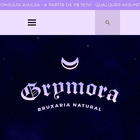
SULTA AVULSA - A PARTIR DE R$ 19,70 - QUALQUER ASSUNTO
HOME
SOBRE
QUEM SOU
PARCERIAS
BLOGROLL
TERMOS