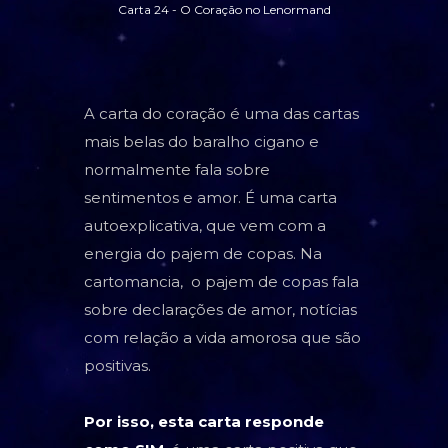
Carta 24 - O Coração no Lenormand
TAROT
BARALHO CIGANO
CARTOMANCIA
A carta do coração é uma das cartas
BARALHO VOVÓ CIGANA
mais belas do baralho cigano e
normalmente fala sobre
RUNAS NÓRDICAS
sentimentos e amor. É uma carta
RUNAS DE BRUXA
autoexplicativa, que vem com a
energia do pajem de copas. Na
GRIMÓRIO
cartomancia, o pajem de copas fala
sobre declarações de amor, notícias
com relação a vida amorosa que são
positivas.
Por isso, esta carta responde