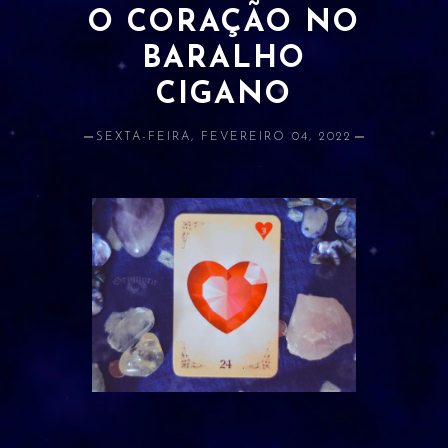
O CORAÇÃO NO
ATRAÇÃO E AMOR PRÓPRIO
BARALHO
BANIMENTO
CIGANO
CLARIVIDÊNCIA
SEXTA-FEIRA, FEVEREIRO 04, 2022
ESTUDOS E RELACIONADOS
DINHEIRO
LIMPEZA
PROSPERIDADE
PROTEÇÃO
SAÚDE
ORÁCULOS