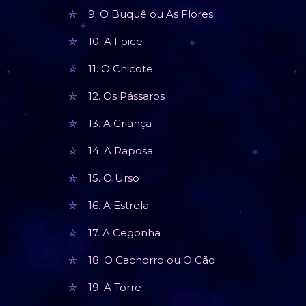
9. O Buquê ou As Flores
10. A Foice
11. O Chicote
12. Os Pássaros
13. A Criança
14. A Raposa
15. O Urso
16. A Estrela
17. A Cegonha
18. O Cachorro ou O Cão
19. A Torre