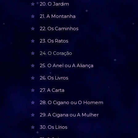
20. O Jardim
21. A Montanha
22. Os Caminhos
23. Os Ratos
24. O Coração
25. O Anel ou A Aliança
26. Os Livros
27. A Carta
28. O Cigano ou O Homem
29. A Cigana ou A Mulher
30. Os Lírios