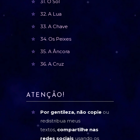
31. O Sol
32. A Lua
33. A Chave
34. Os Peixes
35. A Âncora
36. A Cruz
ATENÇÃO!
Por gentileza, não copie
ou
redistribua meus
textos,
compartilhe nas
redes sociais
usando os