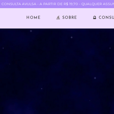
ONSULTA AVULSA - A PARTIR DE R$ 19,70 - QUALQUER ASSUN
HOME
SOBRE
🔮 CONS