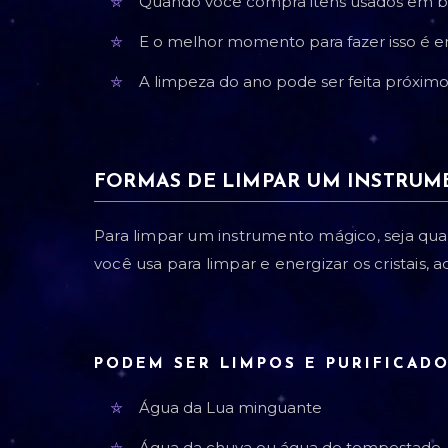
Quando você compra itens usados em br
E o melhor momento para fazer isso é 
A limpeza do ano pode ser feita próxi
FORMAS
DE LIMPAR UM INSTRUM
Para limpar um instrumento mágico, seja qua
você usa para limpar e energizar os cristais,
PODEM SER LIMPOS E PURIFICADO
Água da Lua minguante
Água da chuva ou água de tempestade