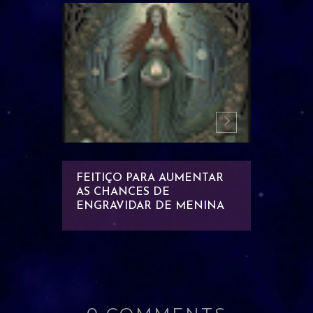
NTAR A
FEITIÇO PARA AUMENTAR
FEITI
INA E
AS CHANCES DE
CHANC
ENGRAVIDAR DE MENINA
DE ME