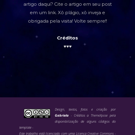
artigo daqui? Cite o artigo em seu post
em um link. Xô plágio, xô inveja e
obrigada pela visita! Volte sempre!!
Créditos
♥♥♥
Design, textos, fotos e criação por
Gabriela
- Créditos a
ThemeXpose
pela
disponibilização de alguns códigos do
template -
Este trabalho está licenciado com uma Licença
Creative Commons -