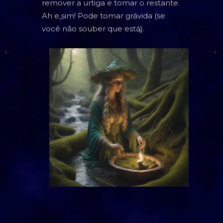
remover a urtiga e tomar o restante.
TAROT
Ah e sim! Pode tomar grávida (se
você não souber que está).
BARALHO CIGANO
CARTOMANCIA
BARALHO VOVÓ CIGANA
RUNAS NÓRDICAS
RUNAS DE BRUXA
GRIMÓRIO