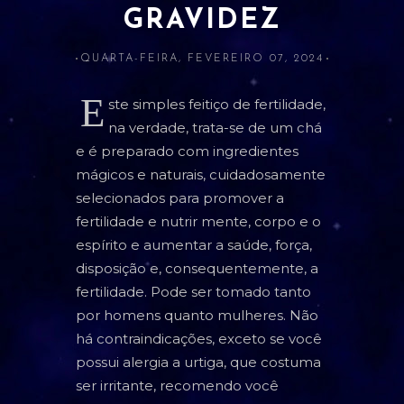
GRAVIDEZ
ATRAÇÃO E AMOR PRÓPRIO
QUARTA-FEIRA, FEVEREIRO 07, 2024
BANIMENTO
CLARIVIDÊNCIA
E
ste simples feitiço de fertilidade,
na verdade, trata-se de um chá
ESTUDOS E RELACIONADOS
e é preparado com ingredientes
DINHEIRO
mágicos e naturais, cuidadosamente
selecionados para promover a
LIMPEZA
fertilidade e nutrir mente, corpo e o
PROSPERIDADE
espírito e aumentar a saúde, força,
disposição e, consequentemente, a
PROTEÇÃO
fertilidade. Pode ser tomado tanto
SAÚDE
por homens quanto mulheres. Não
há contraindicações, exceto se você
possui alergia a urtiga, que costuma
ORÁCULOS
ser irritante, recomendo você