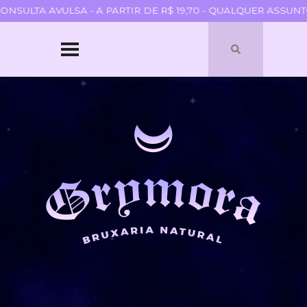
SULTA AVULSA - A PARTIR DE R$ 19,70 - QUALQUER ASSUNTO
HOME
SOBRE
QUEM SOU
PARCERIAS
BLOGROLL
TERMOS