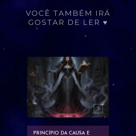
VOCÊ TAMBÉM IRÁ
GOSTAR DE LER ♥
ERO
PRINCÍPIO DA CAUSA E
PRINCÍ