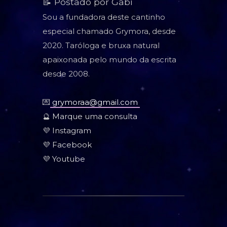
📝 Postado por Gabi
Sou a fundadora deste cantinho
especial chamado Grymora, desde
2020. Taróloga e bruxa natural
apaixonada pelo mundo da escrita
desde 2008.
💌
grymoraa@gmail.com
🔮
Marque uma consulta
💜
Instagram
💜
Facebook
💜
Youtube