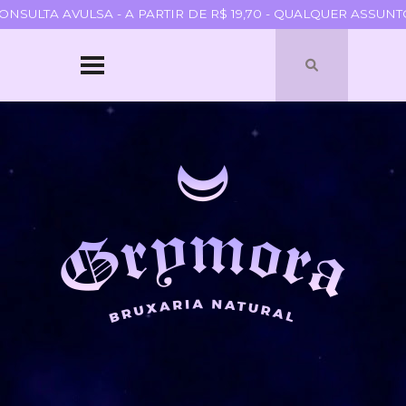
ULTA AVULSA - A PARTIR DE R$ 19,70 - QUALQUER ASSUNTO 
HOME
SOBRE
QUEM SOU
PARCERIAS
BLOGROLL
TERMOS