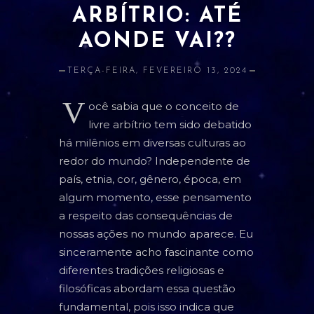
ARBÍTRIO: ATÉ
ATRAÇÃO E AMOR PRÓPRIO
AONDE VAI??
BANIMENTO
TERÇA-FEIRA, FEVEREIRO 13, 2024
CLARIVIDÊNCIA
V
ESTUDOS E RELACIONADOS
ocê sabia que o conceito de
livre arbítrio tem sido debatido
DINHEIRO
há milênios em diversas culturas ao
LIMPEZA
redor do mundo? Independente de
país, etnia, cor, gênero, época, em
PROSPERIDADE
algum momento, esse pensamento
a respeito das consequências de
PROTEÇÃO
nossas ações no mundo aparece. Eu
SAÚDE
sinceramente acho fascinante como
diferentes tradições religiosas e
ORÁCULOS
filosóficas abordam essa questão
fundamental, pois isso indica que