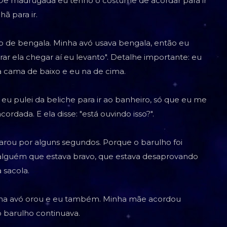
e madrugada eu tenho o costume de acordar para ir
ã para ir.
o de bengala. Minha avó usava bengala, então eu
rar ela chegar aí eu levanto". Detalhe importante: eu
 cama de baixo e eu na de cima.
u pulei da beliche para ir ao banheiro, só que eu me
ordada. E ela disse: "está ouvindo isso?".
arou por alguns segundos. Porque o barulho foi
alguém que estava bravo, que estava desaprovando
 sacola.
Minha avó orou e eu também. Minha mãe acordou
 barulho continuava.