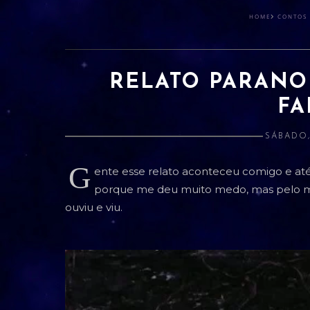
HOME
CONTOS
RELATO PARANO
FA
SÁBADO,
G
ente esse relato aconteceu comigo e até
porque me deu muito medo, mas pelo m
ouviu e viu.