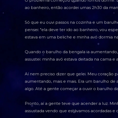
O problema começou quando fomos dormir. D
ao banheiro, então acordei umas 2h30 da manh
Só que eu ouvi passos na cozinha e um barulh
pensei: "ela deve ter ido ao banheiro, vou espe
estava em uma beliche e minha avó dormia na
Quando o barulho da bengala ia aumentando, e
assustei: minha avó estava deitada na cama e ac
Aí nem preciso dizer que gelei. Meu coração p
aumentando, mais e mais. Era um barulho de 
algo. Até a gente começar a ouvir o barulho da
Pronto, aí a gente teve que acender a luz. 
assustada vendo que estávamos acordadas e o