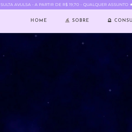
TA AVULSA - A PARTIR DE R$ 19,70 - QUALQUER ASSUNTO ★
HOME
SOBRE
🔮 CONS