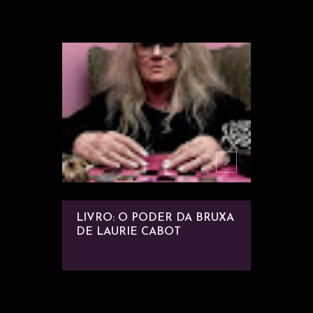
DOS
LIVRO: O PODER DA BRUXA
RESEN
TINA
DE LAURIE CABOT
CUNNI
COM CR