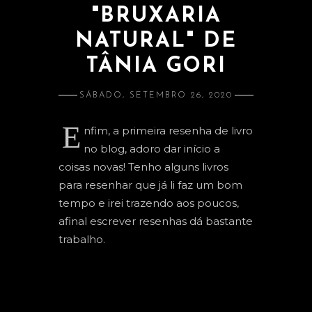
"BRUXARIA
ATRAÇÃO E AMOR PRÓPRIO
NATURAL" DE
BANIMENTO
TÂNIA GORI
CLARIVIDÊNCIA
SÁBADO, SETEMBRO 26, 2020
ESTUDOS E RELACIONADOS
E
nfim, a primeira resenha de livro
DINHEIRO
no blog, adoro dar início a
LIMPEZA
coisas novas! Tenho alguns livros
para resenhar que já li faz um bom
PROSPERIDADE
tempo e irei trazendo aos poucos,
PROTEÇÃO
afinal escrever resenhas dá bastante
trabalho.
SAÚDE
ORÁCULOS