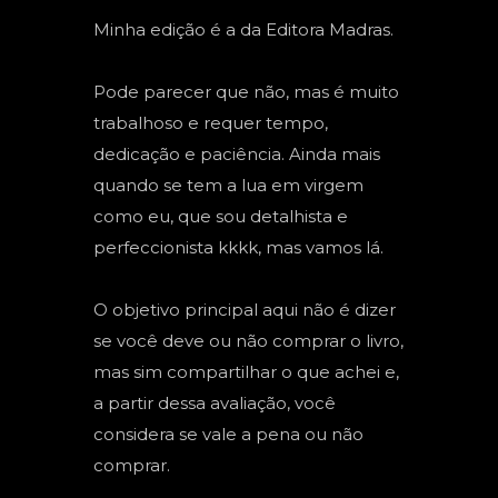
TAROT
Minha edição é a da Editora Madras.
BARALHO CIGANO
Pode parecer que não, mas é muito
CARTOMANCIA
trabalhoso e requer tempo,
dedicação e paciência. Ainda mais
BARALHO VOVÓ CIGANA
quando se tem a lua em virgem
RUNAS NÓRDICAS
como eu, que sou detalhista e
RUNAS DE BRUXA
perfeccionista kkkk, mas vamos lá.
GRIMÓRIO
O objetivo principal aqui não é dizer
se você deve ou não comprar o livro,
mas sim compartilhar o que achei e,
a partir dessa avaliação, você
considera se vale a pena ou não
comprar.