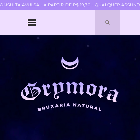
ULTA AVULSA - A PARTIR DE R$ 19,70 - QUALQUER ASSUNTO 
HOME
SOBRE
QUEM SOU
PARCERIAS
BLOGROLL
TERMOS