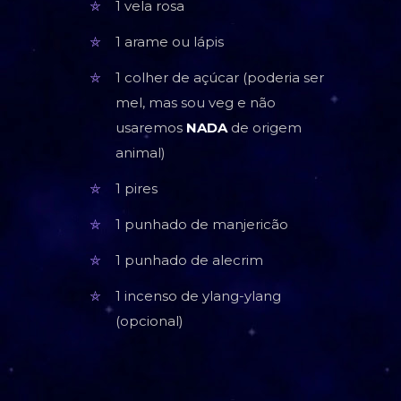
1 vela rosa
1 arame ou lápis
1 colher de açúcar (poderia ser
mel, mas sou veg e não
usaremos
NADA
de origem
animal)
1 pires
1 punhado de manjericão
1 punhado de alecrim
1 incenso de ylang-ylang
(opcional)