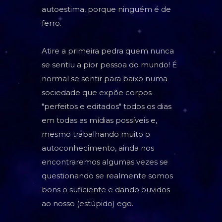
autoestima, porque ninguém é de
TAROT
ferro.
BARALHO CIGANO
CARTOMANCIA
Atire a primeira pedra quem nunca
se sentiu a pior pessoa do mundo! É
BARALHO VOVÓ CIGANA
normal se sentir para baixo numa
RUNAS NÓRDICAS
sociedade que expõe corpos
"perfeitos e editados" todos os dias
RUNAS DE BRUXA
em todas as mídias possíveis e,
mesmo trabalhando muito o
GRIMÓRIO
autoconhecimento, ainda nos
encontraremos algumas vezes se
questionando se realmente somos
bons o suficiente e dando ouvidos
ao nosso (estúpido) ego.