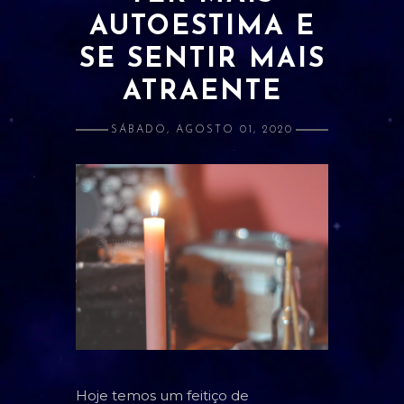
AUTOESTIMA E
ATRAÇÃO E AMOR PRÓPRIO
SE SENTIR MAIS
BANIMENTO
ATRAENTE
CLARIVIDÊNCIA
SÁBADO, AGOSTO 01, 2020
ESTUDOS E RELACIONADOS
DINHEIRO
LIMPEZA
PROSPERIDADE
PROTEÇÃO
SAÚDE
ORÁCULOS
Hoje temos um feitiço de