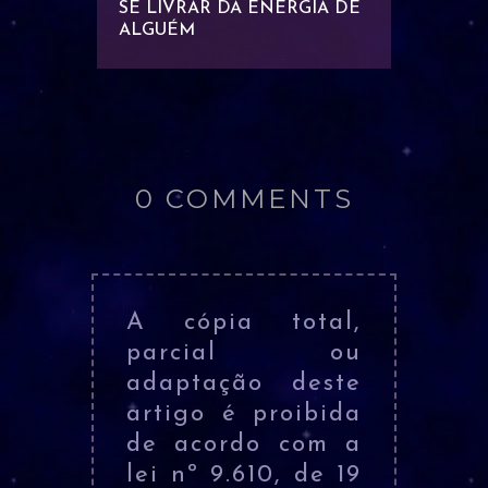
INA E
SE LIVRAR DA ENERGIA DE
RECON
ALGUÉM
PESSO
0 COMMENTS
A cópia total,
parcial ou
adaptação deste
artigo é proibida
de acordo com a
lei nº 9.610, de 19