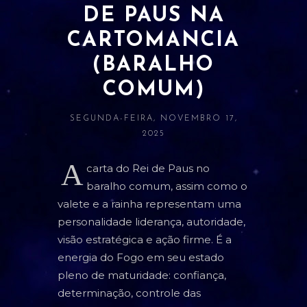
DE PAUS NA
ATRAÇÃO E AMOR PRÓPRIO
CARTOMANCIA
BANIMENTO
(BARALHO
CLARIVIDÊNCIA
COMUM)
ESTUDOS E RELACIONADOS
SEGUNDA-FEIRA, NOVEMBRO 17,
DINHEIRO
2025
LIMPEZA
A
carta do Rei de Paus no
PROSPERIDADE
baralho comum, assim como o
valete e a rainha representam uma
PROTEÇÃO
personalidade liderança, autoridade,
SAÚDE
visão estratégica e ação firme. É a
energia do Fogo em seu estado
pleno de maturidade: confiança,
ORÁCULOS
determinação, controle das