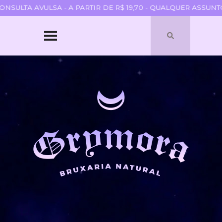
SULTA AVULSA - A PARTIR DE R$ 19,70 - QUALQUER ASSUNTO 
HOME
SOBRE
QUEM SOU
PARCERIAS
BLOGROLL
TERMOS