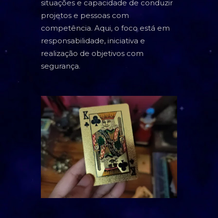
situações e capacidade de conduzir
TAROT
projetos e pessoas com
competência. Aqui, o foco está em
BARALHO CIGANO
responsabilidade, iniciativa e
CARTOMANCIA
realização de objetivos com
segurança.
BARALHO VOVÓ CIGANA
RUNAS NÓRDICAS
RUNAS DE BRUXA
GRIMÓRIO