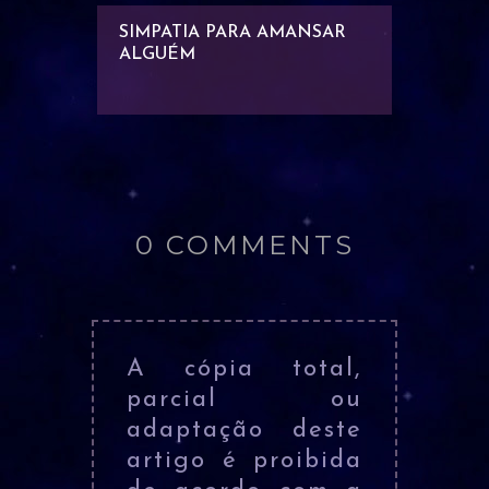
PARA
SIMPATIA PARA AMANSAR
SIMPAT
DA
ALGUÉM
AFLITA
RIG...
PARA 
RÁPID
0 COMMENTS
A cópia total,
parcial ou
adaptação deste
artigo é proibida