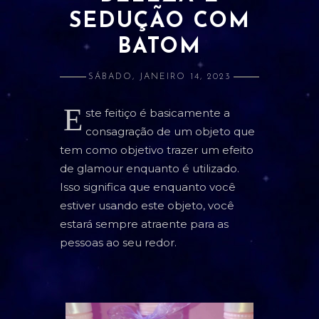
SEDUÇÃO COM
ATRAÇÃO E AMOR PRÓPRIO
BATOM
BANIMENTO
CLARIVIDÊNCIA
SÁBADO, JANEIRO 14, 2023
ESTUDOS E RELACIONADOS
E
ste feitiço é basicamente a
consagração de um objeto que
DINHEIRO
tem como objetivo trazer um efeito
LIMPEZA
de glamour enquanto é utilizado.
Isso significa que enquanto você
PROSPERIDADE
estiver usando este objeto, você
PROTEÇÃO
estará sempre atraente para as
pessoas ao seu redor.
SAÚDE
ORÁCULOS