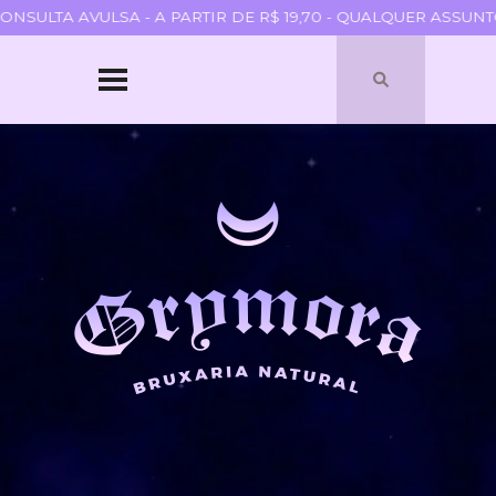
SULTA AVULSA - A PARTIR DE R$ 19,70 - QUALQUER ASSUNTO
HOME
SOBRE
QUEM SOU
PARCERIAS
BLOGROLL
TERMOS