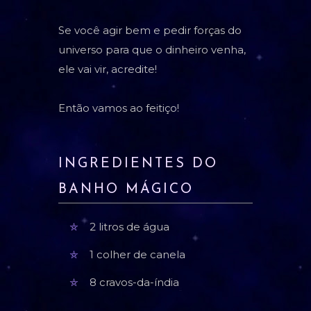
Se você agir bem e pedir forças do
universo para que o dinheiro venha,
ele vai vir, acredite!
Então vamos ao feitiço!
INGREDIENTES DO
BANHO MÁGICO
2 litros de água
1 colher de canela
8 cravos-da-índia