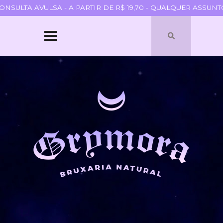
ULTA AVULSA - A PARTIR DE R$ 19,70 - QUALQUER ASSUNTO 
HOME
SOBRE
QUEM SOU
PARCERIAS
BLOGROLL
TERMOS