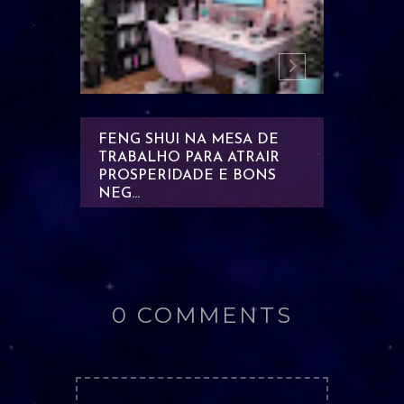
PARA
FENG SHUI NA MESA DE
FEITIÇ
TRABALHO PARA ATRAIR
ATRAIR
 SEU
PROSPERIDADE E BONS
PROSPE
NEG...
0 COMMENTS