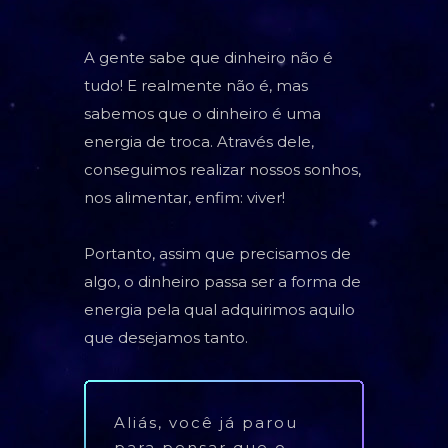
TAROT
A gente sabe que dinheiro não é
BARALHO CIGANO
tudo! E realmente não é, mas
CARTOMANCIA
sabemos que o dinheiro é uma
BARALHO VOVÓ CIGANA
energia de troca. Através dele,
conseguimos realizar nossos sonhos,
RUNAS NÓRDICAS
nos alimentar, enfim: viver!
RUNAS DE BRUXA
Portanto, assim que precisamos de
GRIMÓRIO
algo, o dinheiro passa ser a forma de
energia pela qual adquirimos aquilo
que desejamos tanto.
Aliás, você já parou
para pensar que o