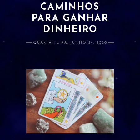
CAMINHOS
ATRAÇÃO E AMOR PRÓPRIO
PARA GANHAR
BANIMENTO
DINHEIRO
CLARIVIDÊNCIA
QUARTA-FEIRA, JUNHO 24, 2020
ESTUDOS E RELACIONADOS
DINHEIRO
LIMPEZA
PROSPERIDADE
PROTEÇÃO
SAÚDE
ORÁCULOS