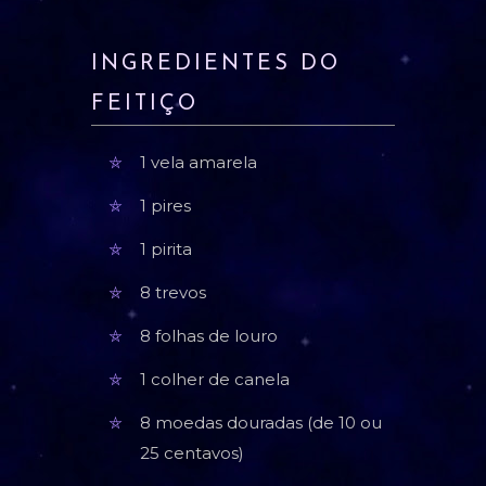
INGREDIENTES DO
FEITIÇO
1 vela amarela
1 pires
1 pirita
8 trevos
8 folhas de louro
1 colher de canela
8 moedas douradas (de 10 ou
25 centavos)