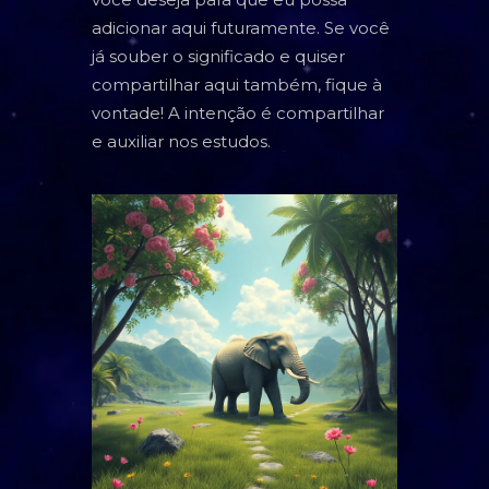
TAROT
adicionar aqui futuramente. Se você
já souber o significado e quiser
BARALHO CIGANO
compartilhar aqui também, fique à
CARTOMANCIA
vontade! A intenção é compartilhar
e auxiliar nos estudos.
BARALHO VOVÓ CIGANA
RUNAS NÓRDICAS
RUNAS DE BRUXA
GRIMÓRIO