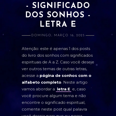
- SIGNIFICADO
ATRAÇÃO E AMOR PRÓPRIO
DOS SONHOS -
BANIMENTO
LETRA E
CLARIVIDÊNCIA
DOMINGO, MARÇO 16, 2025
ESTUDOS E RELACIONADOS
Atenção: este é apenas 1 dos posts
DINHEIRO
do livro dos sonhos com significados
LIMPEZA
espirituais de A a Z. Caso você deseje
ver outros temas de outras letras,
PROSPERIDADE
acesse a
página de sonhos com o
PROTEÇÃO
alfabeto completo
. Neste artigo
vamos abordar a
letra E
e, caso
SAÚDE
você procure algum tema e não
encontre o significado espiritual,
ORÁCULOS
comente neste post qual palavra
você deseja para que eu possa