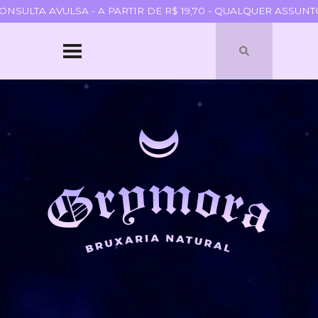
SULTA AVULSA - A PARTIR DE R$ 19,70 - QUALQUER ASSUNTO 
HOME
SOBRE
QUEM SOU
PARCERIAS
BLOGROLL
TERMOS