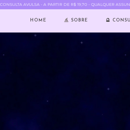
NSULTA AVULSA - A PARTIR DE R$ 19,70 - QUALQUER ASSUNTO
HOME
SOBRE
🔮 CONS