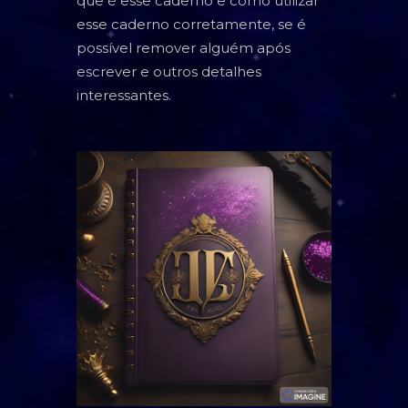
que é esse caderno e como utilizar
TAROT
esse caderno corretamente, se é
possível remover alguém após
BARALHO CIGANO
escrever e outros detalhes
CARTOMANCIA
interessantes.
BARALHO VOVÓ CIGANA
RUNAS NÓRDICAS
RUNAS DE BRUXA
GRIMÓRIO