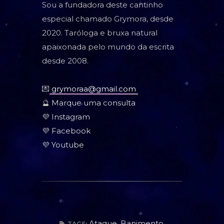
Sou a fundadora deste cantinho
especial chamado Grymora, desde
2020. Taróloga e bruxa natural
apaixonada pelo mundo da escrita
desde 2008.
💌
grymoraa@gmail.com
🔮
Marque uma consulta
💜
Instagram
💜
Facebook
💜
Youtube
Ataque
,
Banimento
,
TAGS: