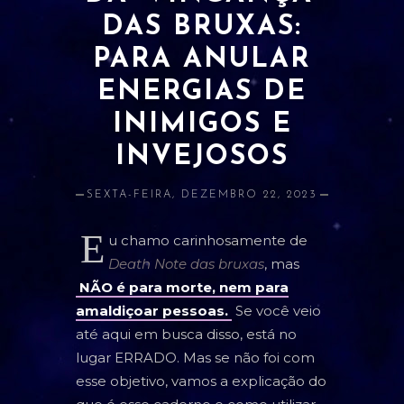
DAS BRUXAS:
ATRAÇÃO E AMOR PRÓPRIO
PARA ANULAR
BANIMENTO
ENERGIAS DE
CLARIVIDÊNCIA
INIMIGOS E
ESTUDOS E RELACIONADOS
INVEJOSOS
DINHEIRO
SEXTA-FEIRA, DEZEMBRO 22, 2023
LIMPEZA
E
u chamo carinhosamente de
PROSPERIDADE
Death Note das bruxas
, mas
PROTEÇÃO
NÃO é para morte, nem para
amaldiçoar pessoas.
Se você veio
SAÚDE
até aqui em busca disso, está no
lugar ERRADO. Mas se não foi com
ORÁCULOS
esse objetivo, vamos a explicação do