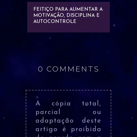
UECER
FEITIÇO PARA AUMENTAR A
FENG 
MOTIVAÇÃO, DISCIPLINA E
TRABA
AUTOCONTROLE
PROSP
NEG...
0 COMMENTS
A cópia total,
parcial ou
adaptação deste
artigo é proibida