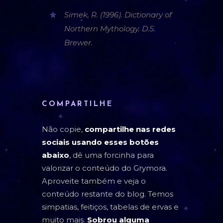
Simek, R. (1996). Dictionary of
Northern Mythology. D.S.
Brewer.
COMPARTILHE
Não copie,
compartilhe nas redes
sociais usando esses botões
abaixo
, dê uma forcinha para
valorizar o conteúdo do Grymora.
Aproveite também e veja o
conteúdo restante do blog. Temos
simpatias, feitiços, tabelas de ervas e
muito mais.
Sobrou alguma