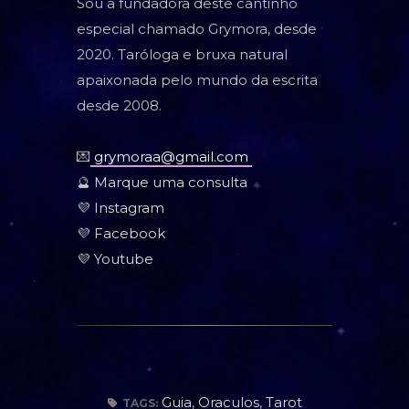
Sou a fundadora deste cantinho
especial chamado Grymora, desde
2020. Taróloga e bruxa natural
apaixonada pelo mundo da escrita
desde 2008.
💌
grymoraa@gmail.com
🔮
Marque uma consulta
💜
Instagram
💜
Facebook
💜
Youtube
Guia
,
Oraculos
,
Tarot
TAGS: