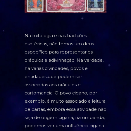
TAROT
BARALHO CIGANO
CARTOMANCIA
Na mitologia e nas tradições
BARALHO VOVÓ CIGANA
esotéricas, não temos um deus
específico para representar os
RUNAS NÓRDICAS
oráculos e adivinhação. Na verdade,
RUNAS DE BRUXA
há várias divindades, povos e
entidades que podem ser
GRIMÓRIO
associadas aos oráculos e
cartomancia. O povo cigano, por
exemplo, é muito associado a leitura
de cartas, embora essa atividade não
seja de origem cigana, na umbanda,
podemos ver uma influência cigana