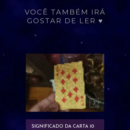
VOCÊ TAMBÉM IRÁ
GOSTAR DE LER ♥
RTA
SIGNIFICADO DA CARTA 10
SIGNIF