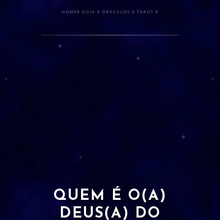
🔮 CONSULTAS
HOME
GUIA
ORACULOS
TAROT
AMOR
AUTOCONHECIMENTO
FINANCEIRO
ESPIRITUAL
RITUAIS COLETIVOS
TIRAGENS PERSONALIZADAS
SIMPATIAS
QUEM É O(A)
AMOR
DEUS(A) DO
AMIZADE