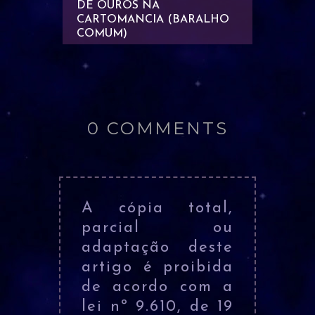
O
DE OUROS NA
DE OU
CARTOMANCIA (BARALHO
CARTO
COMUM)
COMU
0 COMMENTS
A cópia total,
parcial ou
adaptação deste
artigo é proibida
de acordo com a
lei nº 9.610, de 19