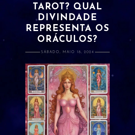
TAROT? QUAL
ATRAÇÃO E AMOR PRÓPRIO
DIVINDADE
BANIMENTO
REPRESENTA OS
CLARIVIDÊNCIA
ORÁCULOS?
ESTUDOS E RELACIONADOS
SÁBADO, MAIO 18, 2024
DINHEIRO
LIMPEZA
PROSPERIDADE
PROTEÇÃO
SAÚDE
ORÁCULOS