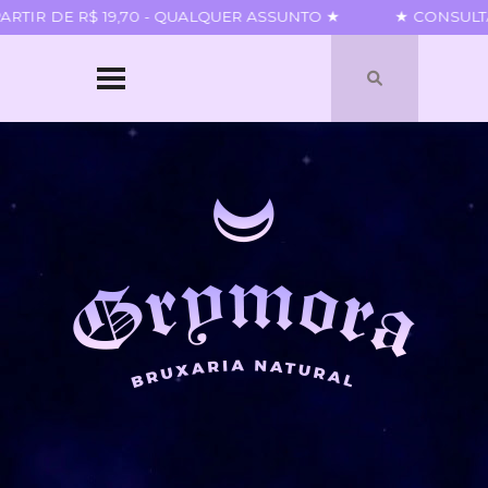
TIR DE R$ 19,70 - QUALQUER ASSUNTO ★
★ CONSULTAS
HOME
SOBRE
QUEM SOU
PARCERIAS
BLOGROLL
TERMOS